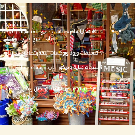
ماذا نقدم؟
🎁
هدايا فاخرة
تناسب جميع المناسبات (أعياد
ميلاد، تخرج، نجاح، زفاف).
🌹
تنسيقات ورود وبوكسات
أنيقة بتصاميم عصرية.
🕯️
منتجات عناية وديكور
تضيف لمسة جمالية على
أي مناسبة.
💌 إمكانية
تخصيص الهدايا
برسائل وعبارات خاصة
بالمهدى إليه.